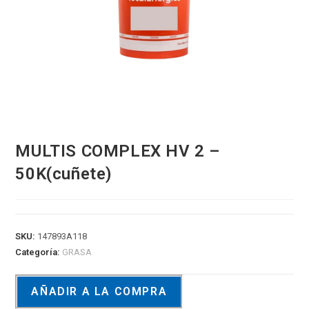
MULTIS COMPLEX HV 2 –
50K(cuñete)
SKU:
147893A118
Categoría:
GRASA
AÑADIR A LA COMPRA