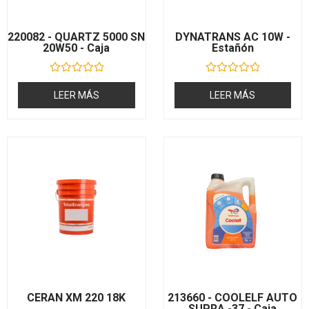
220082 - QUARTZ 5000 SN
DYNATRANS AC 10W -
20W50 - Caja
Estañón
V
V
a
a
LEER MÁS
LEER MÁS
l
l
o
o
r
r
a
a
d
d
o
o
c
c
o
o
n
n
0
0
d
d
e
e
5
5
CERAN XM 220 18K
213660 - COOLELF AUTO
SUPRA -37 - Caja